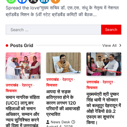
Spread the love“मुख्य सचिव डॉ. एस.एस. संधु के नेतृत्व में नेशनल
ब्रॉडबैंड मिशन के 5वीं स्टेट ब्रॉडबैंड कमिटी की बैठक…
Search
for:
Posts Grid
View All
उत्तराखंड
देहरादून
उत्तराखंड
देहरादून
उत्तराखंड
देहरादून
सियासत
सियासत
सियासत
आपदा से सड़क
मुख्यमंत्री श्री पुष्कर
समान नागरिक संहिता
क्षतिग्रस्त होने के
सिंह धामी ने सोमवार
(UCC) लागू कर
कारण लगभग 120
को बल्लूपुर देहरादून में
महिलाओं को समान
परिवारों की आवाजाही
ओहो रेडियो 89.2
अधिकार, सम्मान और
प्रभावित
एफएम का शुभारंभ
न्याय सुनिश्चित करने
किया।
News Desk
की दिशा में उत्तराखंड
August 4, 2026