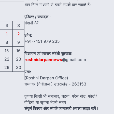
आप निम्न माध्यमों से हमसे संपर्क कर सकते हैं:
एडिटर / संपादक :
रोशनी देवी
S
S
1
2
फ़ोन:
+91-7451 979 235
8
9
15
16
विज्ञापन एवं व्यापार संबंधी पूछताछ:
22
23
roshnidarpannews
@gmail.com
29
30
पता:
(Roshni Darpan Office)
रामनगर (नैनीताल ) उत्तराखंड - 263153
कृपया किसी भी समाचार, घटना, प्रेस नोट, फोटो/
वीडियो या सूचना भेजते समय
संपूर्ण विवरण और संपर्क जानकारी अवश्य साझा करें।