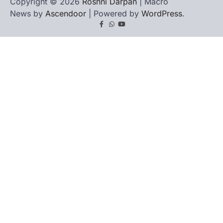
Copyright © 2026
Roshni Darpan
| Macro
News by
Ascendoor
| Powered by
WordPress
.
Facebook
Whatsapp
youtube