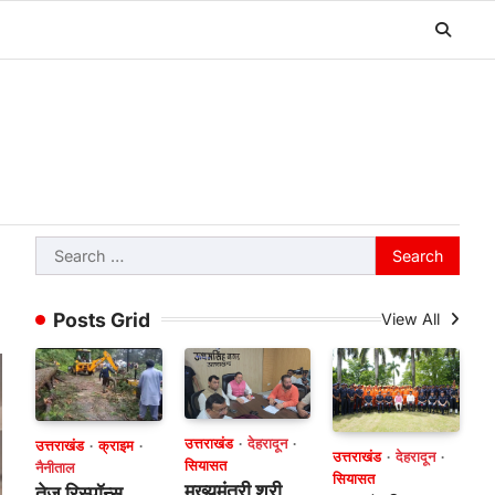
Search
for:
Posts Grid
View All
उत्तराखंड
देहरादून
उत्तराखंड
क्राइम
उत्तराखंड
देहरादून
सियासत
नैनीताल
सियासत
मुख्यमंत्री श्री
तेज रिस्पॉन्स,