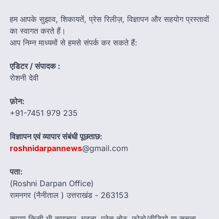
हम आपके सुझाव, शिकायतें, प्रेस रिलीज़, विज्ञापन और सहयोग प्रस्तावों
का स्वागत करते हैं।
आप निम्न माध्यमों से हमसे संपर्क कर सकते हैं:
एडिटर / संपादक :
रोशनी देवी
फ़ोन:
+91-7451 979 235
विज्ञापन एवं व्यापार संबंधी पूछताछ:
roshnidarpannews
@gmail.com
पता:
(Roshni Darpan Office)
रामनगर (नैनीताल ) उत्तराखंड - 263153
कृपया किसी भी समाचार, घटना, प्रेस नोट, फोटो/वीडियो या सूचना