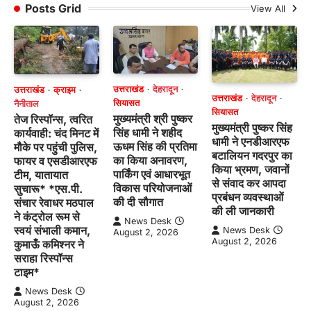
Posts Grid
View All
उत्तराखंड
देहरादून
उत्तराखंड
क्राइम
उत्तराखंड
देहरादून
सियासत
नैनीताल
सियासत
मुख्यमंत्री श्री पुष्कर
तेज रिस्पॉन्स, त्वरित
मुख्यमंत्री पुष्कर सिंह
सिंह धामी ने शहीद
कार्यवाही: चंद मिनट में
धामी ने एनडीआरएफ
ऊधम सिंह की प्रतिमा
मौके पर पहुंची पुलिस,
बटालियन गदरपुर का
का किया अनावरण,
फायर व एसडीआरएफ
किया भ्रमण, जवानों
पार्किंग एवं आधारभूत
टीम, यातायात
से संवाद कर आपदा
विकास परियोजनाओं
सुचारू* *एस.पी.
प्रबंधन व्यवस्थाओं
की दी सौगात
संचार रेवाधर मठपाल
की ली जानकारी
ने कंट्रोल रूम से
News Desk
स्वयं संभाली कमान,
News Desk
August 2, 2026
August 2, 2026
कुमाऊँ कमिश्नर ने
सराहा रिस्पॉन्स
टाइम*
News Desk
August 2, 2026