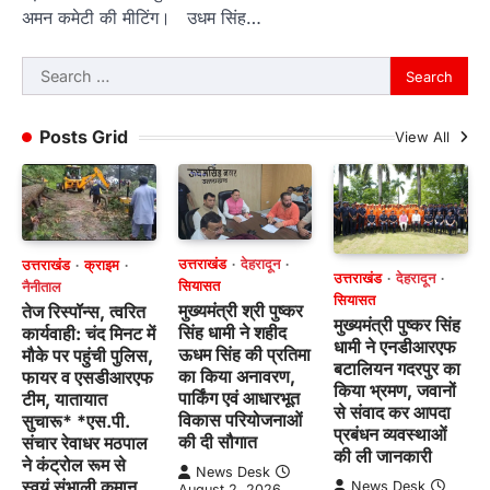
अमन कमेटी की मीटिंग। उधम सिंह…
Search
for:
Posts Grid
View All
उत्तराखंड
देहरादून
उत्तराखंड
क्राइम
उत्तराखंड
देहरादून
सियासत
नैनीताल
सियासत
मुख्यमंत्री श्री पुष्कर
तेज रिस्पॉन्स, त्वरित
मुख्यमंत्री पुष्कर सिंह
सिंह धामी ने शहीद
कार्यवाही: चंद मिनट में
धामी ने एनडीआरएफ
ऊधम सिंह की प्रतिमा
मौके पर पहुंची पुलिस,
बटालियन गदरपुर का
का किया अनावरण,
फायर व एसडीआरएफ
किया भ्रमण, जवानों
पार्किंग एवं आधारभूत
टीम, यातायात
से संवाद कर आपदा
विकास परियोजनाओं
सुचारू* *एस.पी.
प्रबंधन व्यवस्थाओं
की दी सौगात
संचार रेवाधर मठपाल
की ली जानकारी
ने कंट्रोल रूम से
News Desk
स्वयं संभाली कमान,
News Desk
August 2, 2026