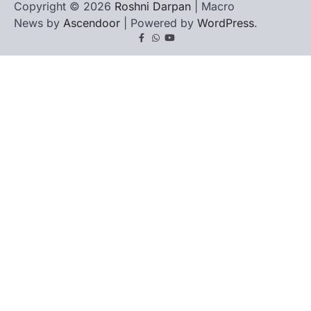
Copyright © 2026
Roshni Darpan
| Macro
News by
Ascendoor
| Powered by
WordPress
.
Facebook
Whatsapp
youtube