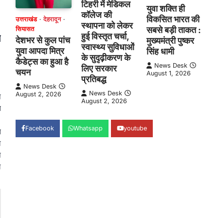
टिहरी में मेडिकल
युवा शक्ति ही
कॉलेज की
विकसित भारत की
उत्तराखंड
देहरादून
स्थापना को लेकर
सबसे बड़ी ताकत :
सियासत
हुई विस्तृत चर्चा,
ा
देशभर से कुल पांच
मुख्यमंत्री पुष्कर
स्वास्थ्य सुविधाओं
युवा आपदा मित्र
सिंह धामी
के सुदृढ़ीकरण के
कैडेट्स का हुआ है
News Desk
लिए सरकार
चयन
August 1, 2026
प्रतिबद्ध
News Desk
News Desk
August 2, 2026
प
August 2, 2026
न
Facebook
Whatsapp
youtube
न
ा
स
ल