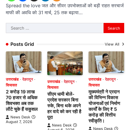
Spread the love जल और सीवर उपभोक्ताओं को बड़ी राहत सरचार्ज
माफी की अवधि को 31 मार्च, 25 तक बढ़ाया…
Search
for:
Posts Grid
View All
उत्तराखंड
देहरादून
उत्तराखंड
देहरादून
उत्तराखंड
देहरादून
सियासत
सियासत
सियासत
2 करोड़ 19 लाख
मुख्यमंत्री ने प्रदान
सीएम धामी बोले-
70 हजार से अधिक
की विभिन्न विकास
प्रदेश सरकार बिना
शिवभक्त अब तक
योजनाओं एवं निर्माण
रुके, बिना थके अपने
लौटे चुके हैं सकुशल
कार्यों के लिए ₹ 5
हर वादे को कर रही है
करोड़ की वित्तीय
पूरा
News Desk
स्वीकृति।
August 7, 2026
News Desk
News Desk
August 6, 2026