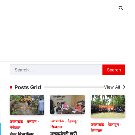
Search
for:
Posts Grid
View All
उत्तराखंड
देहरादून
उत्तराखंड
क्राइम
उत्तराखंड
देहरादून
सियासत
नैनीताल
सियासत
मुख्यमंत्री श्री
तेज रिस्पॉन्स,