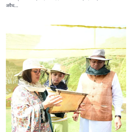
अवैध…