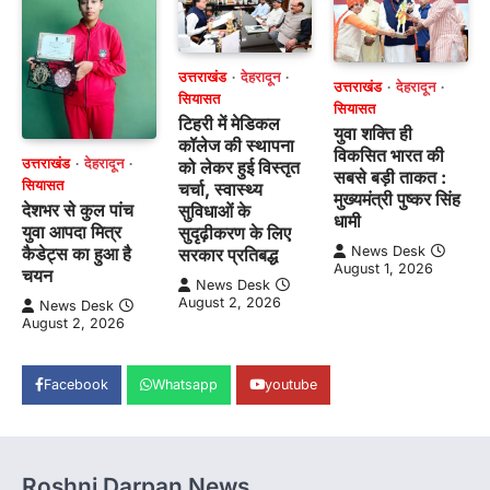
उत्तराखंड
देहरादून
उत्तराखंड
देहरादून
सियासत
सियासत
टिहरी में मेडिकल
युवा शक्ति ही
कॉलेज की स्थापना
विकसित भारत की
उत्तराखंड
देहरादून
को लेकर हुई विस्तृत
सबसे बड़ी ताकत :
सियासत
चर्चा, स्वास्थ्य
मुख्यमंत्री पुष्कर सिंह
देशभर से कुल पांच
सुविधाओं के
धामी
युवा आपदा मित्र
सुदृढ़ीकरण के लिए
कैडेट्स का हुआ है
News Desk
सरकार प्रतिबद्ध
August 1, 2026
चयन
News Desk
August 2, 2026
News Desk
August 2, 2026
Facebook
Whatsapp
youtube
Roshni Darpan News