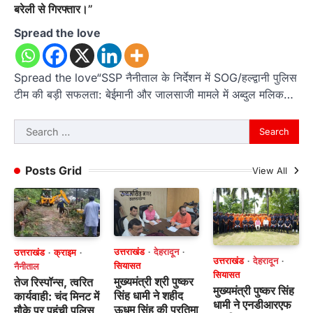
बरेली से गिरफ्तार।”
Spread the love
Spread the love“SSP नैनीताल के निर्देशन में SOG/हल्द्वानी पुलिस
टीम की बड़ी सफलता: बेईमानी और जालसाजी मामले में अब्दुल मलिक…
Search
for:
Posts Grid
View All
उत्तराखंड
देहरादून
उत्तराखंड
क्राइम
उत्तराखंड
देहरादून
सियासत
नैनीताल
सियासत
मुख्यमंत्री श्री पुष्कर
तेज रिस्पॉन्स, त्वरित
मुख्यमंत्री पुष्कर सिंह
सिंह धामी ने शहीद
कार्यवाही: चंद मिनट में
धामी ने एनडीआरएफ
ऊधम सिंह की प्रतिमा
मौके पर पहुंची पुलिस,