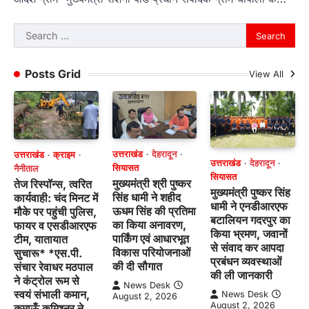
Search
for:
Posts Grid
View All
उत्तराखंड
देहरादून
उत्तराखंड
क्राइम
उत्तराखंड
देहरादून
सियासत
नैनीताल
सियासत
मुख्यमंत्री श्री पुष्कर
तेज रिस्पॉन्स, त्वरित
मुख्यमंत्री पुष्कर सिंह
सिंह धामी ने शहीद
कार्यवाही: चंद मिनट में
धामी ने एनडीआरएफ
ऊधम सिंह की प्रतिमा
मौके पर पहुंची पुलिस,
बटालियन गदरपुर का
का किया अनावरण,
फायर व एसडीआरएफ
किया भ्रमण, जवानों
पार्किंग एवं आधारभूत
टीम, यातायात
से संवाद कर आपदा
विकास परियोजनाओं
सुचारू* *एस.पी.
प्रबंधन व्यवस्थाओं
की दी सौगात
संचार रेवाधर मठपाल
की ली जानकारी
ने कंट्रोल रूम से
News Desk
स्वयं संभाली कमान,
News Desk
August 2, 2026
August 2, 2026
कुमाऊँ कमिश्नर ने