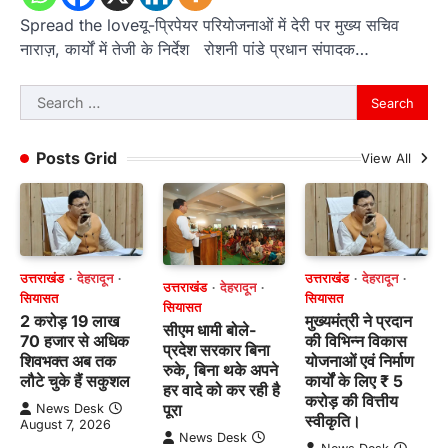
Spread the loveयू-प्रिपेयर परियोजनाओं में देरी पर मुख्य सचिव
नाराज़, कार्यों में तेजी के निर्देश रोशनी पांडे प्रधान संपादक…
Search
for:
Posts Grid
View All
उत्तराखंड
देहरादून
उत्तराखंड
देहरादून
उत्तराखंड
देहरादून
सियासत
सियासत
सियासत
2 करोड़ 19 लाख
मुख्यमंत्री ने प्रदान
सीएम धामी बोले-
70 हजार से अधिक
की विभिन्न विकास
प्रदेश सरकार बिना
शिवभक्त अब तक
योजनाओं एवं निर्माण
रुके, बिना थके अपने
लौटे चुके हैं सकुशल
कार्यों के लिए ₹ 5
हर वादे को कर रही है
करोड़ की वित्तीय
पूरा
News Desk
स्वीकृति।
August 7, 2026
News Desk