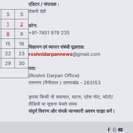
एडिटर / संपादक :
रोशनी देवी
S
S
1
2
फ़ोन:
+91-7451 979 235
8
9
15
16
विज्ञापन एवं व्यापार संबंधी पूछताछ:
22
23
roshnidarpannews
@gmail.com
29
30
पता:
(Roshni Darpan Office)
रामनगर (नैनीताल ) उत्तराखंड - 263153
कृपया किसी भी समाचार, घटना, प्रेस नोट, फोटो/
वीडियो या सूचना भेजते समय
संपूर्ण विवरण और संपर्क जानकारी अवश्य साझा करें।
Facebook
Whatsap
youtu