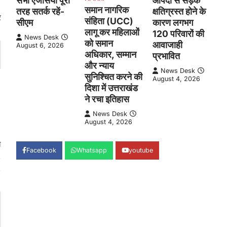
सभी एजेंसियां पूरी
आपदा से सड़क
।
समान नागरिक
तरह सतर्क रहें-
क्षतिग्रस्त होने के
र
संहिता (UCC)
सीएम
कारण लगभग
लागू कर महिलाओं
120 परिवारों की
News Desk
को समान
आवाजाही
August 6, 2026
अधिकार, सम्मान
प्रभावित
और न्याय
News Desk
सुनिश्चित करने की
August 4, 2026
दिशा में उत्तराखंड
ने रचा इतिहास
News Desk
August 4, 2026
ा
Facebook
Whatsapp
youtube
,
,