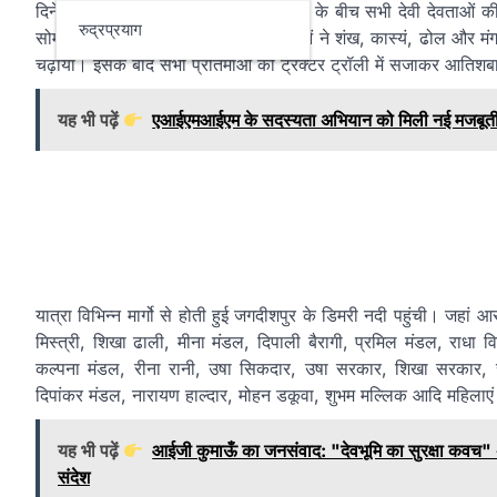
दिनेशपुर। ‘मां तुमी आबार एसो’ के जयकारों के बीच सभी देवी देवताओं 
रुद्रप्रयाग
सोमवार दोपहर दुर्गा मंदिर प्रांगण में महिलाओं ने शंख, कास्यं, ढोल और म
चढ़ाया। इसके बाद सभी प्रतिमाओं को ट्रैक्टर ट्रॉली में सजाकर आतिशबा
यह भी पढ़ें
एआईएमआईएम के सदस्यता अभियान को मिली नई मजबूती, शबा
यात्रा विभिन्न मार्गो से होती हुई जगदीशपुर के डिमरी नदी पहुंची। जहां
मिस्त्री, शिखा ढाली, मीना मंडल, दिपाली बैरागी, प्रमिल मंडल, राधा व
कल्पना मंडल, रीना रानी, उषा सिकदार, उषा सरकार, शिखा सरकार, राख
दिपांकर मंडल, नारायण हाल्दार, मोहन डकूवा, शुभम मल्लिक आदि महिलाएं ए
यह भी पढ़ें
आईजी कुमाऊँ का जनसंवाद: "देवभूमि का सुरक्षा कवच" अभ
संदेश