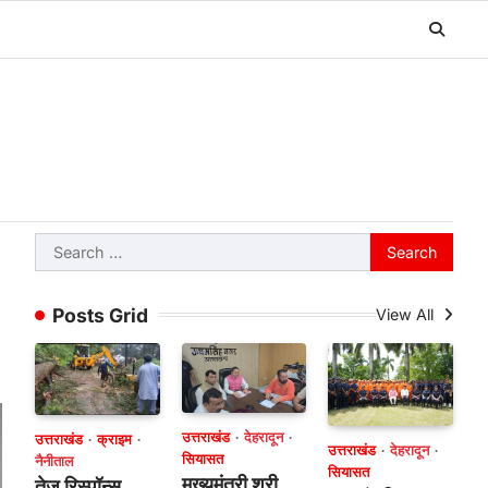
Search
for:
Posts Grid
View All
उत्तराखंड
देहरादून
उत्तराखंड
क्राइम
उत्तराखंड
देहरादून
सियासत
नैनीताल
सियासत
मुख्यमंत्री श्री
तेज रिस्पॉन्स,