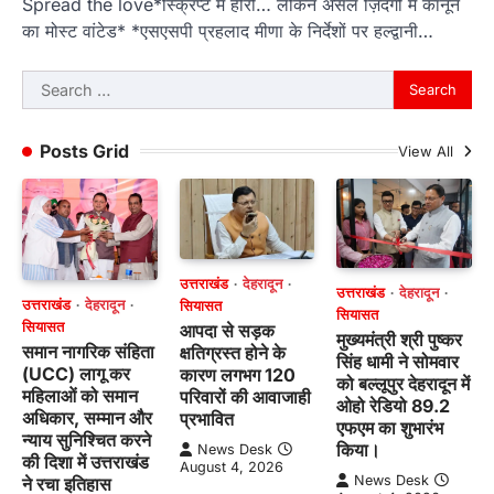
Spread the love*स्क्रिप्ट में हीरो… लेकिन असल ज़िंदगी में कानून
का मोस्ट वांटेड* *एसएसपी प्रहलाद मीणा के निर्देशों पर हल्द्वानी…
Search
for:
Posts Grid
View All
उत्तराखंड
देहरादून
उत्तराखंड
देहरादून
उत्तराखंड
देहरादून
सियासत
सियासत
सियासत
आपदा से सड़क
मुख्यमंत्री श्री पुष्कर
समान नागरिक संहिता
क्षतिग्रस्त होने के
सिंह धामी ने सोमवार
(UCC) लागू कर
कारण लगभग 120
को बल्लूपुर देहरादून में
महिलाओं को समान
परिवारों की आवाजाही
ओहो रेडियो 89.2
अधिकार, सम्मान और
प्रभावित
एफएम का शुभारंभ
न्याय सुनिश्चित करने
किया।
News Desk
की दिशा में उत्तराखंड
August 4, 2026
News Desk
ने रचा इतिहास