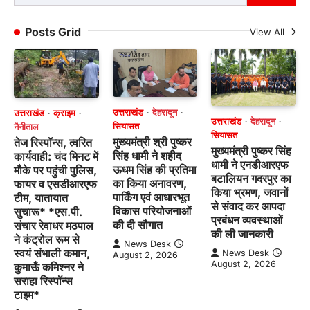
for:
Posts Grid
View All
उत्तराखंड
देहरादून
उत्तराखंड
क्राइम
उत्तराखंड
देहरादून
सियासत
नैनीताल
सियासत
मुख्यमंत्री श्री पुष्कर
तेज रिस्पॉन्स, त्वरित
मुख्यमंत्री पुष्कर सिंह
सिंह धामी ने शहीद
कार्यवाही: चंद मिनट में
धामी ने एनडीआरएफ
ऊधम सिंह की प्रतिमा
मौके पर पहुंची पुलिस,
बटालियन गदरपुर का
का किया अनावरण,
फायर व एसडीआरएफ
किया भ्रमण, जवानों
पार्किंग एवं आधारभूत
टीम, यातायात
से संवाद कर आपदा
विकास परियोजनाओं
सुचारू* *एस.पी.
प्रबंधन व्यवस्थाओं
की दी सौगात
संचार रेवाधर मठपाल
की ली जानकारी
ने कंट्रोल रूम से
News Desk
स्वयं संभाली कमान,
News Desk
August 2, 2026
August 2, 2026
कुमाऊँ कमिश्नर ने
सराहा रिस्पॉन्स
टाइम*