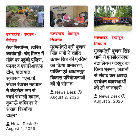
उत्तराखंड
देहरादून
उत्तराखंड
क्राइम
उत्तराखंड
देहरादून
सियासत
नैनीताल
सियासत
मुख्यमंत्री श्री पुष्कर
तेज रिस्पॉन्स, त्वरित
मुख्यमंत्री पुष्कर सिंह
सिंह धामी ने शहीद
कार्यवाही: चंद मिनट में
धामी ने एनडीआरएफ
ऊधम सिंह की प्रतिमा
मौके पर पहुंची पुलिस,
बटालियन गदरपुर का
का किया अनावरण,
फायर व एसडीआरएफ
किया भ्रमण, जवानों
पार्किंग एवं आधारभूत
टीम, यातायात
से संवाद कर आपदा
विकास परियोजनाओं
सुचारू* *एस.पी.
प्रबंधन व्यवस्थाओं
की दी सौगात
संचार रेवाधर मठपाल
की ली जानकारी
ने कंट्रोल रूम से
News Desk
स्वयं संभाली कमान,
News Desk
August 2, 2026
August 2, 2026
कुमाऊँ कमिश्नर ने
सराहा रिस्पॉन्स
टाइम*
News Desk
August 2, 2026