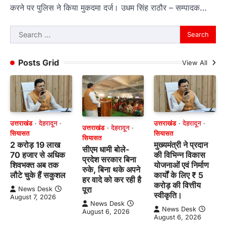
करने पर पुलिस ने किया मुकदमा दर्ज। उधम सिंह राठौर – सम्पादक…
Search
for:
Posts Grid
View All
उत्तराखंड
देहरादून
उत्तराखंड
देहरादून
उत्तराखंड
देहरादून
सियासत
सियासत
सियासत
2 करोड़ 19 लाख
मुख्यमंत्री ने प्रदान
सीएम धामी बोले-
70 हजार से अधिक
की विभिन्न विकास
प्रदेश सरकार बिना
शिवभक्त अब तक
योजनाओं एवं निर्माण
रुके, बिना थके अपने
लौटे चुके हैं सकुशल
कार्यों के लिए ₹ 5
हर वादे को कर रही है
करोड़ की वित्तीय
पूरा
News Desk
स्वीकृति।
August 7, 2026
News Desk
News Desk
August 6, 2026
August 6, 2026