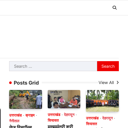
Search
for:
Posts Grid
View All
उत्तराखंड
देहरादून
उत्तराखंड
क्राइम
उत्तराखंड
देहरादून
सियासत
नैनीताल
सियासत
मुख्यमंत्री श्री
तेज रिस्पॉन्स,