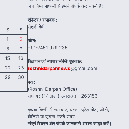
आप निम्न माध्यमों से हमसे संपर्क कर सकते हैं:
एडिटर / संपादक :
रोशनी देवी
S
S
1
2
फ़ोन:
+91-7451 979 235
8
9
15
16
विज्ञापन एवं व्यापार संबंधी पूछताछ:
22
23
roshnidarpannews
@gmail.com
29
30
पता:
(Roshni Darpan Office)
रामनगर (नैनीताल ) उत्तराखंड - 263153
कृपया किसी भी समाचार, घटना, प्रेस नोट, फोटो/
वीडियो या सूचना भेजते समय
संपूर्ण विवरण और संपर्क जानकारी अवश्य साझा करें।