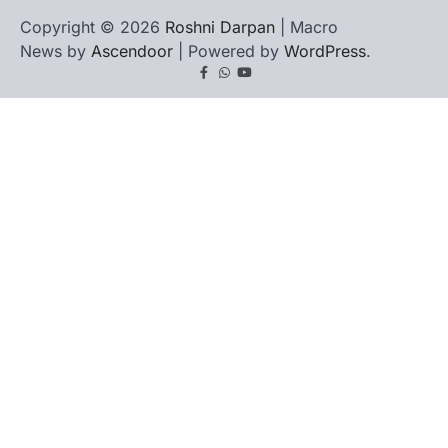
Copyright © 2026
Roshni Darpan
| Macro
News by
Ascendoor
| Powered by
WordPress
.
Facebook
Whatsapp
youtube