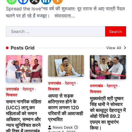
Spread the love“नव वर्ष की शुरुआत: दूर दराज से आए यात्री पैदल
चलने पर हो रहे हैं मजबूर। संवाददाता…
Search
for:
Posts Grid
View All
उत्तराखंड
देहरादून
उत्तराखंड
देहरादून
उत्तराखंड
देहरादून
सियासत
सियासत
सियासत
आपदा से सड़क
मुख्यमंत्री श्री पुष्कर
समान नागरिक संहिता
क्षतिग्रस्त होने के
सिंह धामी ने सोमवार
(UCC) लागू कर
कारण लगभग 120
को बल्लूपुर देहरादून में
महिलाओं को समान
परिवारों की आवाजाही
ओहो रेडियो 89.2
अधिकार, सम्मान और
प्रभावित
एफएम का शुभारंभ
न्याय सुनिश्चित करने
किया।
News Desk
की दिशा में उत्तराखंड