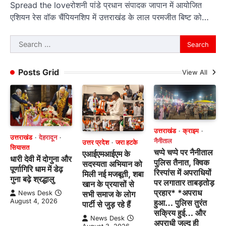
Spread the loveरोशनी पांडे प्रधान संपादक जापान में आयोजित
एशियन रेस वॉक चैंपियनशिप में उत्तराखंड के लाल परमजीत बिष्ट को…
Search
for:
Posts Grid
View All
उत्तराखंड
क्राइम
उत्तराखंड
देहरादून
नैनीताल
उत्तर प्रदेश
जरा हटके
सियासत
चप्पे चप्पे पर नैनीताल
एआईएमआईएम के
धारी देवी में दोगुना और
पुलिस तैनात, क्विक
सदस्यता अभियान को
पूर्णागिरि धाम में डेढ़
रिस्पांस में अपराधियों
मिली नई मजबूती, शबा
गुना बढ़े श्रद्धालु
पर लगातार ताबड़तोड़
खान के प्रयासों से
प्रहार* *अपराध
News Desk
सभी समाज के लोग
August 4, 2026
हुआ… पुलिस तुरंत
पार्टी से जुड़ रहे हैं
सक्रिय हुई… और
News Desk
अपराधी जल्द ही