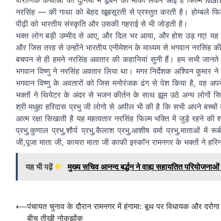
नरसिंह — की गाथा को बेहद खूबसूरती से प्रस्तुत करती है। होम्बले फिल
पीढ़ी को भारतीय संस्कृति और उसकी गहराई से भी जोड़ती है।
भक्त लोग बड़ी उम्मीद से आए, और दिल भर आया, और होश उड़ गए! यह सिर्फ
और जिस तरह से उन्होंने भारतीय एनीमेशन के माध्यम से भगवान नरसिंह की
बचपन से ही हमने नरसिंह अवतार की कहानियां सुनी हैं। हम सभी जानते हैं
भगवान विष्णु ने नरसिंह अवतार लिया था। मगर निर्देशक अश्विन कुमार ने 
भगवान विष्णु के अवतारों को जिस मनोरंजक ढंग से पेश किया है, वह अ
भक्तों ने थियेटर के अंदर से भजन कीर्तन के साथ झूम उठे अन्य लोगो
श्री मधुहा हरिदास प्रभु जी लोगो से अपील भी की है कि सभी अपने बच्चो
आत्म रक्षा सिखाती है यह महत्वतार नरसिंह फिल्म भक्ति में जुड़े रहने की 
प्रभु,कुणाल प्रभु,शौर्य प्रभु,कैलाश प्रभु,आशीष वर्मा प्रभु,माताओं म
जी,पूजा माता जी, कायरा माता जी काफी इस्कॉन रामनगर के भक्तों ने हर
यह भी पढ़ें
मुख्य सचिव आनन्द बर्द्धन ने वाह्य सहायतित परियोजनाओ
Post
⟵
पंचायत चुनाव के दौरान रामनगर में हंगामा: बूथ पर विधायक और दरोगा
बीच तीखी नोकझोंक