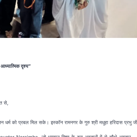
 आध्यात्मिक दृश्य”
ि से,
न धर्म को प्रबल मिल सके। इस्कॉन रामनगर के गुरु श्री मधुहा हरिदास प्रभु ज
havatar Narsimha, जो भगवान विष्णु के दस अवतारों में से चौथे अवतार 