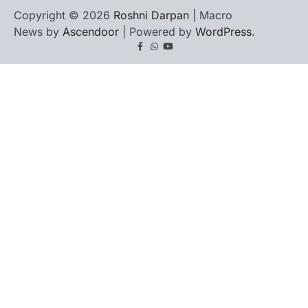
Copyright © 2026
Roshni Darpan
| Macro
News by
Ascendoor
| Powered by
WordPress
.
Facebook
Whatsapp
youtube