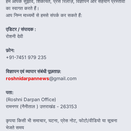
हम आपके सुझाव, शिकायतें, प्रेस रिलीज़, विज्ञापन और सहयोग प्रस्तावों
का स्वागत करते हैं।
आप निम्न माध्यमों से हमसे संपर्क कर सकते हैं:
एडिटर / संपादक :
रोशनी देवी
फ़ोन:
+91-7451 979 235
विज्ञापन एवं व्यापार संबंधी पूछताछ:
roshnidarpannews
@gmail.com
पता:
(Roshni Darpan Office)
रामनगर (नैनीताल ) उत्तराखंड - 263153
कृपया किसी भी समाचार, घटना, प्रेस नोट, फोटो/वीडियो या सूचना
भेजते समय