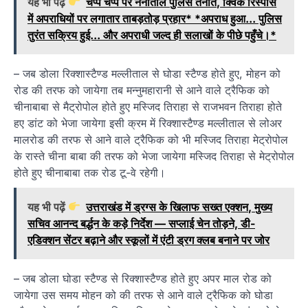
यह भी पढ़ें
चप्पे चप्पे पर नैनीताल पुलिस तैनात, क्विक रिस्पांस
में अपराधियों पर लगातार ताबड़तोड़ प्रहार* *अपराध हुआ... पुलिस
तुरंत सक्रिय हुई... और अपराधी जल्द ही सलाखों के पीछे पहुँचे।*
– जब डोला रिक्शास्टैण्ड मल्लीताल से घोडा स्टैण्ड होते हुए, मोहन को
रोड की तरफ को जायेगा तब मन्नुमहारानी से आने वाले ट्रैफिक को
चीनाबाबा से मैट्रोपोल होते हुए मस्जिद तिराहा से राजभवन तिराहा होते
हए डांट को भेजा जायेगा इसी क्रम में रिक्शास्टैण्ड मल्लीताल से लोअर
मालरोड की तरफ से आने वाले ट्रैफिक को भी मस्जिद तिराहा मेट्रोपोल
के रास्ते चीना बाबा की तरफ को भेजा जायेगा मस्जिद तिराहा से मेट्रोपोल
होते हुए चीनाबाबा तक रोड टू-वे रहेगी।
यह भी पढ़ें
उत्तराखंड में ड्रग्स के खिलाफ सख्त एक्शन, मुख्य
सचिव आनन्द बर्द्धन के कड़े निर्देश — सप्लाई चेन तोड़ने, डी-
एडिक्शन सेंटर बढ़ाने और स्कूलों में एंटी ड्रग क्लब बनाने पर जोर
– जब डोला घोडा स्टैण्ड से रिक्शास्टैण्ड होते हुए अपर माल रोड को
जायेगा उस समय मोहन को की तरफ से आने वाले ट्रैफिक को घोडा