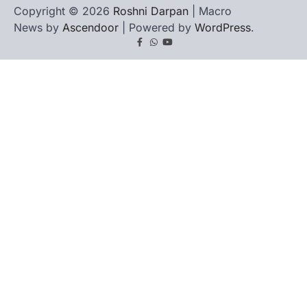
Copyright © 2026
Roshni Darpan
| Macro
News by
Ascendoor
| Powered by
WordPress
.
Facebook
Whatsapp
youtube