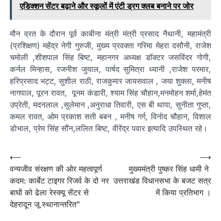
एडिक्शन सेंटर बढ़ाने और स्कूलों में एंटी ड्रग क्लब बनाने पर जोर
मौन व्रत के दौरान पूर्व काबीना मंत्री मंत्री प्रसाद नैथानी, महामंत्री
(प्रशिक्षण) महेंद्र नेगी गुरुजी, मुख्य प्रवक्ता गरिमा मेहरा दसौनी, राजेश
चमोली ,शीशपाल सिंह बिष्ट, महानगर अध्यक्ष डॉक्टर जसविंदर गोगी,
कर्नल मिन्हास, रजनीश जुयाल, पार्षद सुमित्रा ध्यानी ,राजेश परमार,
हरिप्रसाद भट्ट, सुशील राठी, राजकुमार जायसवाल , जया शुक्ला, मनीष
नागपाल, पूरन रावत, पूनम कंडारी, श्याम सिंह चौहान,मनमोहन शर्मा,हेमंत
उप्रेती, मदनलाल ,सुलेमान ,अनुराधा तिवारी, एस बी थापा, सुनीता गुप्ता,
कमल रावत, ओम प्रकाश सती बबन , मनीष गर्ग, विनोद चौहान, विशाल
डोभाल, प्रेम सिंह सौंन,ललित बिष्ट, वीरेंद्र पवार इत्यादि उपस्थित रहे।
Post
⟵
⟶
वन्यजीव संरक्षण की ओर महत्वपूर्ण
मुख्यमंत्री पुष्कर सिंह धामी ने
navigation
कदम: कार्बेट टाइगर रिजर्व के दो नर
उत्तराखंड विधानसभा के बजट सत्र
बाघों को ढेला रेस्क्यू सेंटर से
में किया प्रतिभाग ।
देहरादून जू स्थानान्तरित”