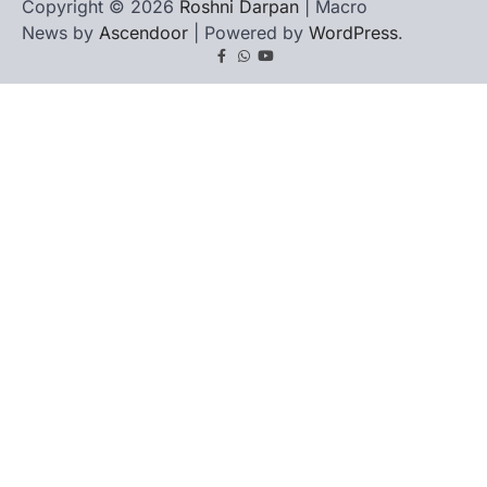
Copyright © 2026
Roshni Darpan
| Macro
News by
Ascendoor
| Powered by
WordPress
.
Facebook
Whatsapp
youtube