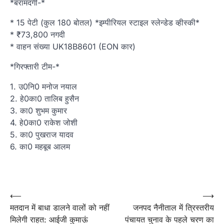
*बरामदगी-*
* 15 पेटी (कुल 180 बोतल) *इम्पीरियल स्टाइल स्लेन्डेड व्हीस्की*
* ₹73,800 नगदी
* वाहन संख्या UK18B8601 (EON कार)
*गिरफ्तारी टीम-*
1. उ0नि0 मनोज नयाल
2. हे0का0 तालिब हुसैन
3. का0 शुभम कुमार
4. हे0का0 राकेश जोशी
5. का0 पुखराज यादव
6. का0 महबूब आलम
Post
⟵
⟶
मतदान में बाधा डालने वालों को नहीं
जनपद नैनीताल में त्रिस्तरीय
navigation
मिलेगी राहत: आईजी कुमाऊं
पंचायत चुनाव के पहले चरण का