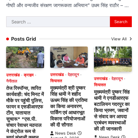
गोष्ठी और वन्यजीव संरक्षण जागरूकता अभियान” उधम सिंह राठौर – …
Search
for:
Posts Grid
View All
उत्तराखंड
देहरादून
उत्तराखंड
क्राइम
उत्तराखंड
देहरादून
सियासत
नैनीताल
सियासत
मुख्यमंत्री श्री पुष्कर
तेज रिस्पॉन्स, त्वरित
मुख्यमंत्री पुष्कर सिंह
सिंह धामी ने शहीद
कार्यवाही: चंद मिनट में
धामी ने एनडीआरएफ
ऊधम सिंह की प्रतिमा
मौके पर पहुंची पुलिस,
बटालियन गदरपुर का
का किया अनावरण,
फायर व एसडीआरएफ
किया भ्रमण, जवानों
पार्किंग एवं आधारभूत
टीम, यातायात
से संवाद कर आपदा
विकास परियोजनाओं
सुचारू* *एस.पी.
प्रबंधन व्यवस्थाओं
की दी सौगात
संचार रेवाधर मठपाल
की ली जानकारी
ने कंट्रोल रूम से
News Desk
स्वयं संभाली कमान,
News Desk