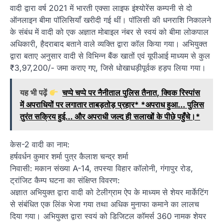
वादी द्वारा वर्ष 2021 में भारती एक्सा लाइफ इंश्योरेंस कम्पनी से दो
ऑनलाइन बीमा पॉलिसियाँ खरीदी गई थीं। पॉलिसी की धनराशि निकालने
के संबंध में वादी को एक अज्ञात मोबाइल नंबर से स्वयं को बीमा लोकपाल
अधिकारी, हैदराबाद बताने वाले व्यक्ति द्वारा कॉल किया गया। अभियुक्त
द्वारा बताए अनुसार वादी से विभिन्न बैंक खातों एवं यूपीआई माध्यम से कुल
₹3,97,200/- जमा कराए गए, जिसे धोखाधड़ीपूर्वक हड़प लिया गया।
यह भी पढ़ें
चप्पे चप्पे पर नैनीताल पुलिस तैनात, क्विक रिस्पांस
में अपराधियों पर लगातार ताबड़तोड़ प्रहार* *अपराध हुआ... पुलिस
तुरंत सक्रिय हुई... और अपराधी जल्द ही सलाखों के पीछे पहुँचे।*
केस-2 वादी का नाम:
हर्षवर्धन कुमार शर्मा पुत्र कैलाश चन्द्र शर्मा
निवासी: मकान संख्या A-14, तपस्या विहार कॉलोनी, गंगापुर रोड,
ट्रांजिट कैम्प घटना का संक्षिप्त विवरण:
अज्ञात अभियुक्त द्वारा वादी को टेलीग्राम ऐप के माध्यम से शेयर मार्केटिंग
से संबंधित एक लिंक भेजा गया तथा अधिक मुनाफा कमाने का लालच
दिया गया। अभियुक्त द्वारा स्वयं को डिजिटल कॉमर्स 360 नामक शेयर