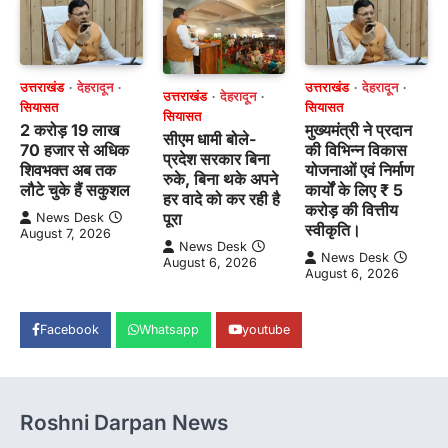
उत्तराखंड
देहरादून
उत्तराखंड
देहरादून
उत्तराखंड
देहरादून
सियासत
सियासत
सियासत
2 करोड़ 19 लाख
मुख्यमंत्री ने प्रदान
सीएम धामी बोले-
70 हजार से अधिक
की विभिन्न विकास
प्रदेश सरकार बिना
शिवभक्त अब तक
योजनाओं एवं निर्माण
रुके, बिना थके अपने
लौटे चुके हैं सकुशल
कार्यों के लिए ₹ 5
हर वादे को कर रही है
करोड़ की वित्तीय
पूरा
News Desk
स्वीकृति।
August 7, 2026
News Desk
News Desk
August 6, 2026
August 6, 2026
Facebook
Whatsapp
youtube
Roshni Darpan News