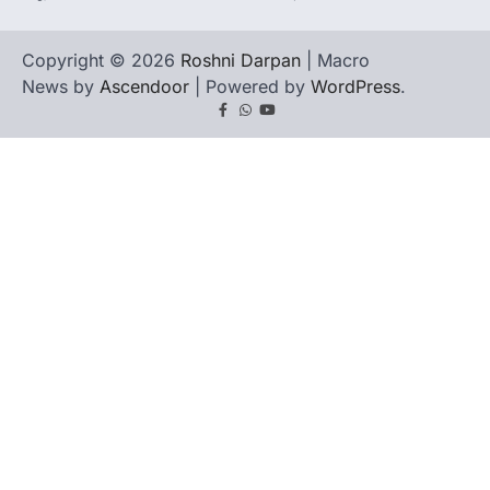
Copyright © 2026
Roshni Darpan
| Macro
News by
Ascendoor
| Powered by
WordPress
.
Facebook
Whatsapp
youtube