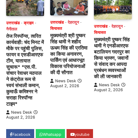
उत्तराखंड
देहरादून
उत्तराखंड
क्राइम
उत्तराखंड
देहरादून
सियासत
नैनीताल
सियासत
मुख्यमंत्री श्री पुष्कर
तेज रिस्पॉन्स, त्वरित
मुख्यमंत्री पुष्कर सिंह
सिंह धामी ने शहीद
कार्यवाही: चंद मिनट में
धामी ने एनडीआरएफ
ऊधम सिंह की प्रतिमा
मौके पर पहुंची पुलिस,
बटालियन गदरपुर का
का किया अनावरण,
फायर व एसडीआरएफ
किया भ्रमण, जवानों
पार्किंग एवं आधारभूत
टीम, यातायात
से संवाद कर आपदा
विकास परियोजनाओं
सुचारू* *एस.पी.
प्रबंधन व्यवस्थाओं
की दी सौगात
संचार रेवाधर मठपाल
की ली जानकारी
ने कंट्रोल रूम से
News Desk
स्वयं संभाली कमान,
News Desk
August 2, 2026
August 2, 2026
कुमाऊँ कमिश्नर ने
सराहा रिस्पॉन्स
टाइम*
News Desk
August 2, 2026
Facebook
Whatsapp
youtube