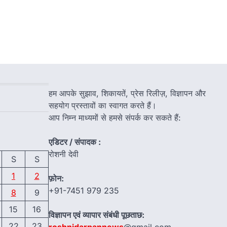
हम आपके सुझाव, शिकायतें, प्रेस रिलीज़, विज्ञापन और
सहयोग प्रस्तावों का स्वागत करते हैं।
आप निम्न माध्यमों से हमसे संपर्क कर सकते हैं:
एडिटर / संपादक :
रोशनी देवी
S
S
1
2
फ़ोन:
+91-7451 979 235
8
9
15
16
विज्ञापन एवं व्यापार संबंधी पूछताछ:
22
23
roshnidarpannews
@gmail.com