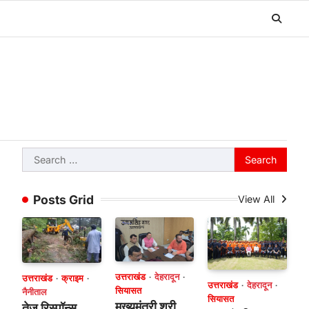
Search
for:
Posts Grid
View All
उत्तराखंड
देहरादून
उत्तराखंड
क्राइम
उत्तराखंड
देहरादून
सियासत
नैनीताल
सियासत
मुख्यमंत्री श्री
तेज रिस्पॉन्स,