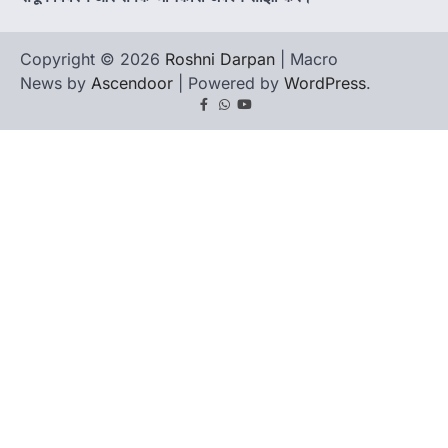
Copyright © 2026
Roshni Darpan
| Macro
News by
Ascendoor
| Powered by
WordPress
.
Facebook
Whatsapp
youtube