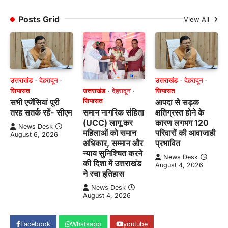
Posts Grid
View All
उत्तराखंड
देहरादून
उत्तराखंड
देहरादून
उत्तराखंड
देहरादून
सियासत
सियासत
सियासत
सभी एजेंसियां पूरी
आपदा से सड़क
समान नागरिक संहिता
तरह सतर्क रहें- सीएम
क्षतिग्रस्त होने के
(UCC) लागू कर
कारण लगभग 120
News Desk
महिलाओं को समान
परिवारों की आवाजाही
August 6, 2026
अधिकार, सम्मान और
प्रभावित
न्याय सुनिश्चित करने
News Desk
की दिशा में उत्तराखंड
August 4, 2026
ने रचा इतिहास
News Desk
August 4, 2026
Facebook
Whatsapp
youtube