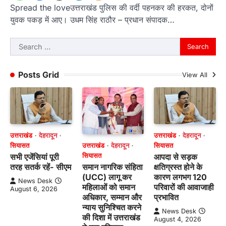
Spread the loveउत्तराखंड पुलिस की वर्दी पहनकर की हरकत, दोनों
युवक पकड़ में आए। उधम सिंह राठौर – प्रधान संपादक…
Search
for:
Posts Grid
View All
उत्तराखंड
देहरादून
उत्तराखंड
देहरादून
उत्तराखंड
देहरादून
सियासत
सियासत
सियासत
सभी एजेंसियां पूरी
आपदा से सड़क
समान नागरिक संहिता
तरह सतर्क रहें- सीएम
क्षतिग्रस्त होने के
(UCC) लागू कर
कारण लगभग 120
News Desk
महिलाओं को समान
परिवारों की आवाजाही
August 6, 2026
अधिकार, सम्मान और
प्रभावित
न्याय सुनिश्चित करने
News Desk
की दिशा में उत्तराखंड
August 4, 2026