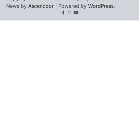
News by
Ascendoor
| Powered by
WordPress
.
Facebook
Whatsapp
youtube