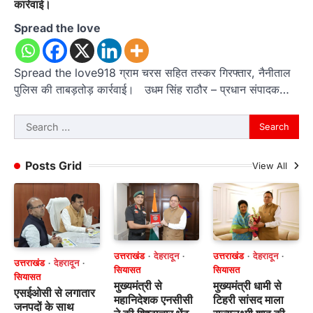
कार्रवाई।
Spread the love
Spread the love918 ग्राम चरस सहित तस्कर गिरफ्तार, नैनीताल
पुलिस की ताबड़तोड़ कार्रवाई। उधम सिंह राठौर – प्रधान संपादक…
Search
for:
Posts Grid
View All
उत्तराखंड
देहरादून
उत्तराखंड
देहरादून
उत्तराखंड
देहरादून
सियासत
सियासत
सियासत
मुख्यमंत्री से
मुख्यमंत्री धामी से
एसईओसी से लगातार
महानिदेशक एनसीसी
टिहरी सांसद माला
जनपदों के साथ