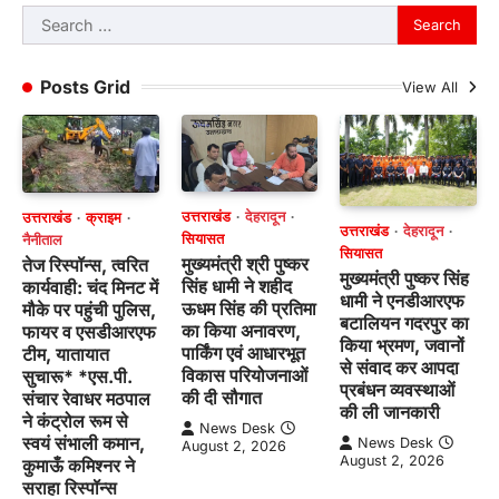
Search
for:
Posts Grid
View All
उत्तराखंड
देहरादून
उत्तराखंड
क्राइम
उत्तराखंड
देहरादून
सियासत
नैनीताल
सियासत
मुख्यमंत्री श्री पुष्कर
तेज रिस्पॉन्स, त्वरित
मुख्यमंत्री पुष्कर सिंह
सिंह धामी ने शहीद
कार्यवाही: चंद मिनट में
धामी ने एनडीआरएफ
ऊधम सिंह की प्रतिमा
मौके पर पहुंची पुलिस,
बटालियन गदरपुर का
का किया अनावरण,
फायर व एसडीआरएफ
किया भ्रमण, जवानों
पार्किंग एवं आधारभूत
टीम, यातायात
से संवाद कर आपदा
विकास परियोजनाओं
सुचारू* *एस.पी.
प्रबंधन व्यवस्थाओं
की दी सौगात
संचार रेवाधर मठपाल
की ली जानकारी
ने कंट्रोल रूम से
News Desk
स्वयं संभाली कमान,
News Desk
August 2, 2026
August 2, 2026
कुमाऊँ कमिश्नर ने
सराहा रिस्पॉन्स