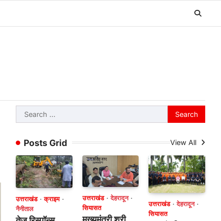
Search
for:
Posts Grid
View All
उत्तराखंड
देहरादून
उत्तराखंड
क्राइम
उत्तराखंड
देहरादून
सियासत
नैनीताल
सियासत
मुख्यमंत्री श्री
तेज रिस्पॉन्स,