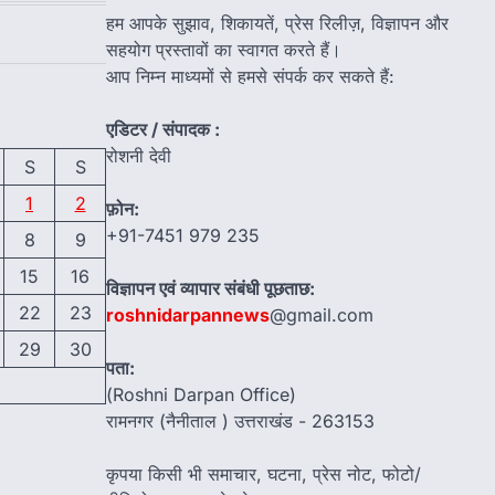
हम आपके सुझाव, शिकायतें, प्रेस रिलीज़, विज्ञापन और
सहयोग प्रस्तावों का स्वागत करते हैं।
आप निम्न माध्यमों से हमसे संपर्क कर सकते हैं:
एडिटर / संपादक :
रोशनी देवी
S
S
1
2
फ़ोन:
+91-7451 979 235
8
9
15
16
विज्ञापन एवं व्यापार संबंधी पूछताछ:
22
23
roshnidarpannews
@gmail.com
29
30
पता:
(Roshni Darpan Office)
रामनगर (नैनीताल ) उत्तराखंड - 263153
कृपया किसी भी समाचार, घटना, प्रेस नोट, फोटो/