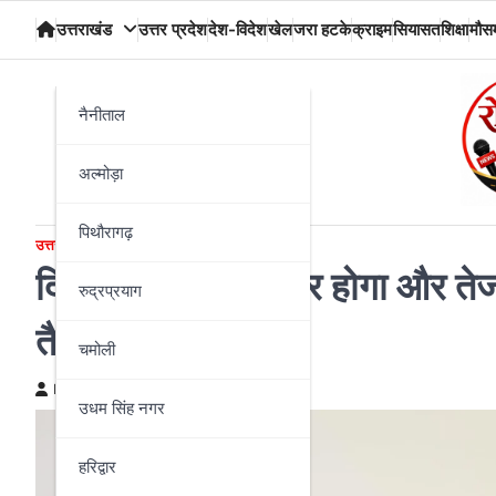
Skip
उत्तराखंड
उत्तर प्रदेश
देश-विदेश
खेल
जरा हटके
क्राइम
सियासत
शिक्षा
मौस
to
content
नैनीताल
अल्मोड़ा
पिथौरागढ़
उत्तराखंड
देहरादून
सियासत
दिल्ली–ऋषिकेश सफर होगा और तेज,
रुद्रप्रयाग
तैयारी
चमोली
News Desk
June 18, 2026
उधम सिंह नगर
हरिद्वार