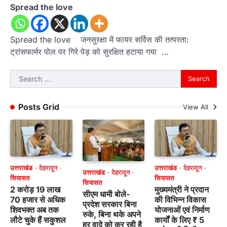
Spread the love
Spread the love जनसुरक्षा में फायर सर्विस की तत्परता:
ट्रांसफार्मर पोल पर गिरे पेड़ को सुरक्षित हटाया गया …
Search
for:
Posts Grid
View All
उत्तराखंड
देहरादून
उत्तराखंड
देहरादून
उत्तराखंड
देहरादून
सियासत
सियासत
सियासत
2 करोड़ 19 लाख
मुख्यमंत्री ने प्रदान
सीएम धामी बोले-
70 हजार से अधिक
की विभिन्न विकास
प्रदेश सरकार बिना
शिवभक्त अब तक
योजनाओं एवं निर्माण
रुके, बिना थके अपने
लौटे चुके हैं सकुशल
कार्यों के लिए ₹ 5
हर वादे को कर रही है