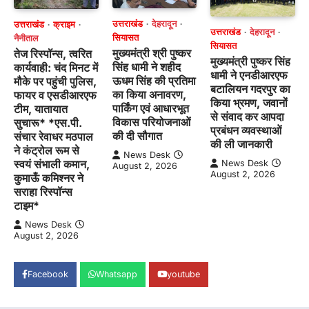
उत्तराखंड
देहरादून
उत्तराखंड
क्राइम
उत्तराखंड
देहरादून
सियासत
नैनीताल
सियासत
मुख्यमंत्री श्री पुष्कर
तेज रिस्पॉन्स, त्वरित
मुख्यमंत्री पुष्कर सिंह
सिंह धामी ने शहीद
कार्यवाही: चंद मिनट में
धामी ने एनडीआरएफ
ऊधम सिंह की प्रतिमा
मौके पर पहुंची पुलिस,
बटालियन गदरपुर का
का किया अनावरण,
फायर व एसडीआरएफ
किया भ्रमण, जवानों
पार्किंग एवं आधारभूत
टीम, यातायात
से संवाद कर आपदा
विकास परियोजनाओं
सुचारू* *एस.पी.
प्रबंधन व्यवस्थाओं
की दी सौगात
संचार रेवाधर मठपाल
की ली जानकारी
ने कंट्रोल रूम से
News Desk
स्वयं संभाली कमान,
News Desk
August 2, 2026
August 2, 2026
कुमाऊँ कमिश्नर ने
सराहा रिस्पॉन्स
टाइम*
News Desk
August 2, 2026
Facebook
Whatsapp
youtube