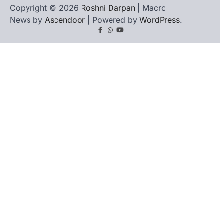
Copyright © 2026
Roshni Darpan
| Macro
News by
Ascendoor
| Powered by
WordPress
.
Facebook
Whatsapp
youtube