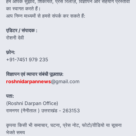
हम आपके सुझाव, शिकायतें, प्रेस रिलीज़, विज्ञापन और सहयोग प्रस्तावों
का स्वागत करते हैं।
आप निम्न माध्यमों से हमसे संपर्क कर सकते हैं:
एडिटर / संपादक :
रोशनी देवी
फ़ोन:
+91-7451 979 235
विज्ञापन एवं व्यापार संबंधी पूछताछ:
roshnidarpannews
@gmail.com
पता:
(Roshni Darpan Office)
रामनगर (नैनीताल ) उत्तराखंड - 263153
कृपया किसी भी समाचार, घटना, प्रेस नोट, फोटो/वीडियो या सूचना
भेजते समय