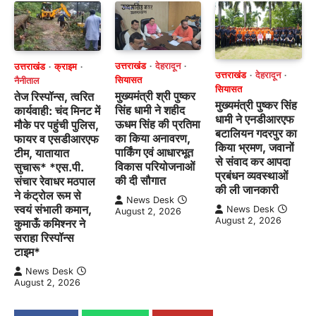
उत्तराखंड
देहरादून
उत्तराखंड
क्राइम
उत्तराखंड
देहरादून
सियासत
नैनीताल
सियासत
मुख्यमंत्री श्री पुष्कर
तेज रिस्पॉन्स, त्वरित
मुख्यमंत्री पुष्कर सिंह
सिंह धामी ने शहीद
कार्यवाही: चंद मिनट में
धामी ने एनडीआरएफ
ऊधम सिंह की प्रतिमा
मौके पर पहुंची पुलिस,
बटालियन गदरपुर का
का किया अनावरण,
फायर व एसडीआरएफ
किया भ्रमण, जवानों
पार्किंग एवं आधारभूत
टीम, यातायात
से संवाद कर आपदा
विकास परियोजनाओं
सुचारू* *एस.पी.
प्रबंधन व्यवस्थाओं
की दी सौगात
संचार रेवाधर मठपाल
की ली जानकारी
ने कंट्रोल रूम से
News Desk
स्वयं संभाली कमान,
News Desk
August 2, 2026
August 2, 2026
कुमाऊँ कमिश्नर ने
सराहा रिस्पॉन्स
टाइम*
News Desk
August 2, 2026