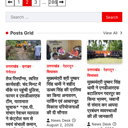
Posts
1
2
3
…
286
pagination
Search
for:
Posts Grid
View All
उत्तराखंड
देहरादून
उत्तराखंड
क्राइम
उत्तराखंड
देहरादून
सियासत
नैनीताल
सियासत
मुख्यमंत्री श्री पुष्कर
तेज रिस्पॉन्स, त्वरित
मुख्यमंत्री पुष्कर सिंह
सिंह धामी ने शहीद
कार्यवाही: चंद मिनट में
धामी ने एनडीआरएफ
ऊधम सिंह की प्रतिमा
मौके पर पहुंची पुलिस,
बटालियन गदरपुर का
का किया अनावरण,
फायर व एसडीआरएफ
किया भ्रमण, जवानों
पार्किंग एवं आधारभूत
टीम, यातायात
से संवाद कर आपदा
विकास परियोजनाओं
सुचारू* *एस.पी.
प्रबंधन व्यवस्थाओं
की दी सौगात
संचार रेवाधर मठपाल
की ली जानकारी
ने कंट्रोल रूम से
News Desk
स्वयं संभाली कमान,
News Desk
August 2, 2026