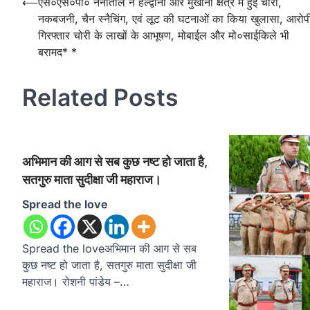
Post
⟵
एस०एस०पी० नैनीताल ने हल्द्वानी और मुखानी क्षेत्र में हुई चोरी,
नकबजनी, चैन स्नैचिंग, एवं लूट की घटनाओं का किया खुलासा, आरोप
navigation
गिरफ्तार चोरी के लाखों के आभूषण, मोबाईल और मो०साईकिले भी
बरामद* *
Related Posts
अभिमान की आग से सब कुछ नष्ट हो जाता है,
सतगुरु माता सुदीक्षा जी महाराज।
Spread the love
Spread the loveअभिमान की आग से सब
कुछ नष्ट हो जाता है, सतगुरु माता सुदीक्षा जी
महाराज। रोशनी पांडेय –…