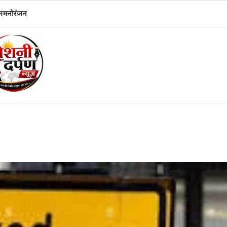
म
मनोरंजन