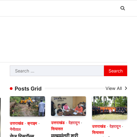
Search
for:
Posts Grid
View All
उत्तराखंड
देहरादून
उत्तराखंड
क्राइम
उत्तराखंड
देहरादून
सियासत
नैनीताल
सियासत
मुख्यमंत्री श्री
तेज रिस्पॉन्स,