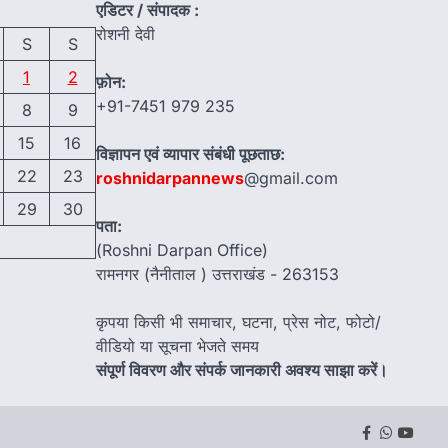
एडिटर / संपादक :
रोशनी देवी
S
S
1
2
फ़ोन:
+91-7451 979 235
8
9
15
16
विज्ञापन एवं व्यापार संबंधी पूछताछ:
22
23
roshnidarpannews
@gmail.com
29
30
पता:
(Roshni Darpan Office)
रामनगर (नैनीताल ) उत्तराखंड - 263153
कृपया किसी भी समाचार, घटना, प्रेस नोट, फोटो/
वीडियो या सूचना भेजते समय
संपूर्ण विवरण और संपर्क जानकारी अवश्य साझा करें।
Facebook
Whatsap
youtu