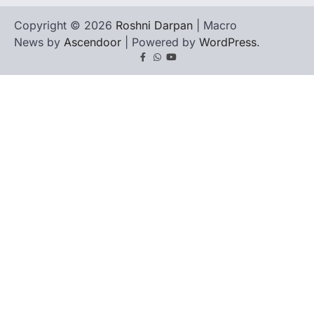
Copyright © 2026
Roshni Darpan
| Macro
News by
Ascendoor
| Powered by
WordPress
.
Facebook
Whatsapp
youtube