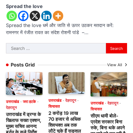
Spread the love
Spread the love धर्म और जाति से ऊपर उठकर मतदान करें:
रामनगर में रंजीत रावत का संदेश रोशनी पांडे –…
Search
for:
Posts Grid
View All
उत्तराखंड
देहरादून
उत्तराखंड
जरा हटके
उत्तराखंड
देहरादून
सियासत
देहरादून
सियासत
2 करोड़ 19 लाख
उत्तराखंड में ड्रग्स के
सीएम धामी बोले-
70 हजार से अधिक
खिलाफ सख्त एक्शन,
प्रदेश सरकार बिना
शिवभक्त अब तक
मुख्य सचिव आनन्द
रुके, बिना थके अपने
लौटे चुके हैं सकुशल
बर्द्धन के कड़े निर्देश